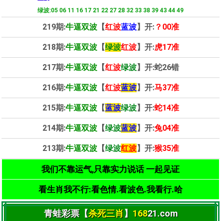
绿波:05 06 11 16 17 21 22 27 28 32 33 38 39 43 44 49
219期:
牛逼双波
【
红波
蓝波
】开:
？00准
218期:
牛逼双波
【
绿波
红波
】开:
虎17准
217期:
牛逼双波
【
红波
绿波
】开:蛇26错
216期:
牛逼双波
【
红波
蓝波
】开:
马37准
215期:
牛逼双波
【
蓝波
绿波
】开:
蛇14准
214期:
牛逼双波
【
绿波
蓝波
】开:
兔04准
213期:
牛逼双波
【
绿波
红波
】开:
猴35准
我们不靠运气,只靠实力说话 一起见证
看生肖我不行:看色情.看波色.我看行.哈
青蛙彩票【
杀死三肖
】
168
21.com