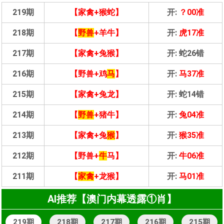
219期
【家禽+猴蛇】
开:
？00准
218期
【
野兽
+羊牛】
开:
虎17准
217期
【家禽+兔猴】
开: 蛇26错
216期
【野兽+鸡
马
】
开:
马37准
215期
【家禽+兔龙】
开: 蛇14错
214期
【
野兽
+猪牛】
开:
兔04准
213期
【家禽+兔
猴
】
开:
猴35准
212期
【野兽+
牛
马】
开:
牛06准
211期
【
家禽
+龙猴】
开:
马01准
AI推荐【澳门内幕透露①肖】
219期
218期
217期
216期
215期