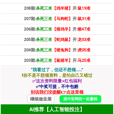
208期:
杀死三肖
【鸡羊猪】
开:
鼠19准
207期:
杀死三肖
【马狗蛇】
开:
鼠31准
206期:
杀死三肖
【猪鸡羊】
开:
猴47准
205期:
杀死三肖
【蛇鸡鼠】
开:
龙03准
204期:
杀死三肖
【猪兔狗】
开:
虎05准
203期:
杀死三肖
【鼠猪羊】
开:
马25准
“我看过了，但还不想领……”
❗你不是不想领资料，是怕自己又错过
✅这次资料限量+红包福利
✅中奖可提，不中包赔
别说我们没提醒👉点这里领
继续做韭菜
跟中彩网投一起赢钱
AI推荐【人工智能投注】