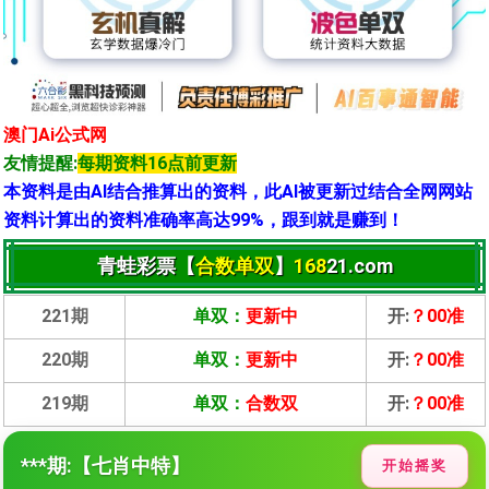
澳门Ai公式网
友情提醒:
每期资料16点前更新
本资料是由AI结合推算出的资料，此AI被更新过结合全网网站
资料计算出的资料准确率高达99%，跟到就是赚到！
青蛙彩票【
合数单双
】
168
21.com
221期
单双：
更新中
开:
？00准
220期
单双：
更新中
开:
？00准
219期
单双：
合数双
开:
？00准
***
期:【七肖中特】
开始摇奖