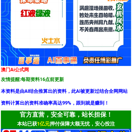
澳门
Ai公式网
友情提醒:每期资料16点前更新
本资料是由AI结合推算出的资料，此AI被更新过结合全网网站
资料计算出的资料准确率高达99%，跟到就是赚到！
官方直营，安全可靠，站长担保！
本站已获
1亿元
押付保障大额无忧，安心投注