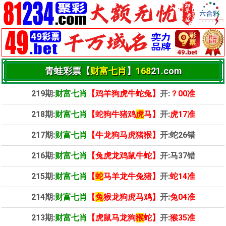
青蛙彩票【
财富七肖
】
168
21.com
219期:
财富七肖
【鸡羊狗虎牛蛇兔】
开:
？00准
218期:
财富七肖
【蛇狗牛猪鸡
虎
马】
开:
虎17准
217期:
财富七肖
【牛龙狗马虎猪猴】
开:蛇26错
216期:
财富七肖
【兔虎龙鸡鼠牛蛇】
开:马37错
215期:
财富七肖
【
蛇
马羊龙牛兔猪】
开:
蛇14准
214期:
财富七肖
【
兔
猴龙狗虎马鸡】
开:
兔04准
213期:
财富七肖
【虎鼠马龙狗
猴
蛇】
开:
猴35准