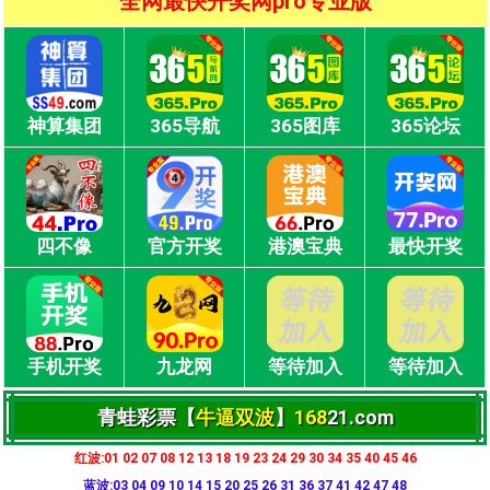
全网最快开奖网pro专业版
神算集团
365导航
365图库
365论坛
四不像
官方开奖
港澳宝典
最快开奖
手机开奖
九龙网
等待加入
等待加入
青蛙彩票【
牛逼双波
】
168
21.com
红波:01 02 07 08 12 13 18 19 23 24 29 30 34 35 40 45 46
蓝波:03 04 09 10 14 15 20 25 26 31 36 37 41 42 47 48