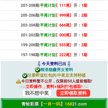
207-208期:
平尾计划
〖111尾〗
开：
1期
205-206期:
平尾计划
〖999尾〗
开：
2期
203-204期:
平尾计划
〖666尾〗
开：
1期
201-202期:
平尾计划
〖000尾〗
开：
1期
199-200期:
平尾计划
〖555尾〗
开：
2期
197-198期:
平尾计划
〖222尾〗
开：
1期
今天资料已出
精准稳赚男女资料
注册即送红包的|中奖后支持秒提
今日资料暂不公开，仅限前50人提前领取!
立即操作，资料+福利打包领取!
我不想中奖
立即领取资料
青蛙彩票【
一肖一码
】
168
21.com