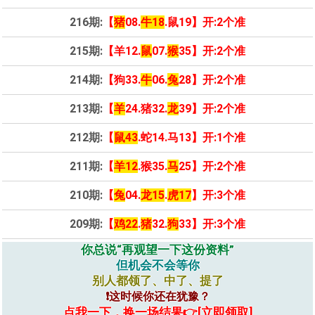
216期:
【
猪
08.
牛18
.鼠19】开:2个准
215期:
【羊12.
鼠
07.
猴
35】开:2个准
214期:
【狗33.
牛
06.
兔
28】开:2个准
213期:
【
羊
24.猪32.
龙
39】开:2个准
212期:
【
鼠43
.蛇14.马13】开:1个准
211期:
【
羊12
.猴35.
马
25】开:2个准
210期:
【
兔
04.
龙15
.
虎17
】开:3个准
209期:
【
鸡22
.
猪
32.
狗
33】开:3个准
你总说“再观望一下这份资料”
但机会不会等你
别人都领了、中了、提了
❗️这时候你还在犹豫？
点我一下，换一场结果👉[立即领取]