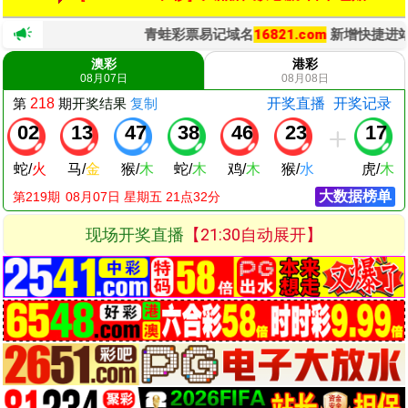
青蛙彩票易记域名
16821.com
新增快捷进站及自定域
澳彩
港彩
08月07日
08月08日
第
218
期
开奖结果
复制
开奖直播
开奖记录
02
13
47
38
46
23
17
蛇
/
火
马
/
金
猴
/
木
蛇
/
木
鸡
/
木
猴
/
水
虎
/
木
大数据榜单
第219期
08
月
07
日 星期
五
21点32分
现场开奖直播
【21:30自动展开】