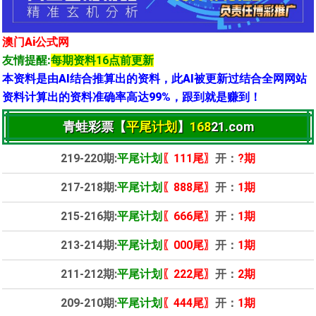
澳门Ai公式网
友情提醒:
每期资料16点前更新
本资料是由AI结合推算出的资料，此AI被更新过结合全网网站
资料计算出的资料准确率高达99%，跟到就是赚到！
青蛙彩票【
平尾计划
】
168
21.com
219-220期:
平尾计划
〖111尾〗
开：
?期
217-218期:
平尾计划
〖888尾〗
开：
1期
215-216期:
平尾计划
〖666尾〗
开：
1期
213-214期:
平尾计划
〖000尾〗
开：
1期
211-212期:
平尾计划
〖222尾〗
开：
2期
209-210期:
平尾计划
〖444尾〗
开：
1期