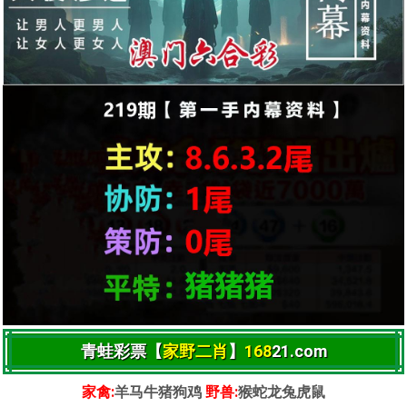
青蛙彩票【
家野二肖
】
168
21.com
家禽:
羊马牛猪狗鸡
野兽:
猴蛇龙兔虎鼠