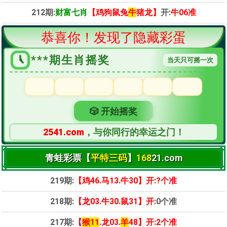
212期:
财富七肖
【鸡狗鼠兔
牛
猪龙】
开:
牛06准
恭喜你！发现了隐藏彩蛋
***
期生肖摇奖
当天只可摇一次
🎲 开始摇奖
2541.com
，与你同行的幸运之门！
青蛙彩票【
平特三码
】
168
21.com
219期:
【鸡46.马13.牛30】开:?个准
218期:
【龙03.牛30.鼠31】开:
0个准
217期:
【
猴11
.龙03.
羊
48】开:2个准